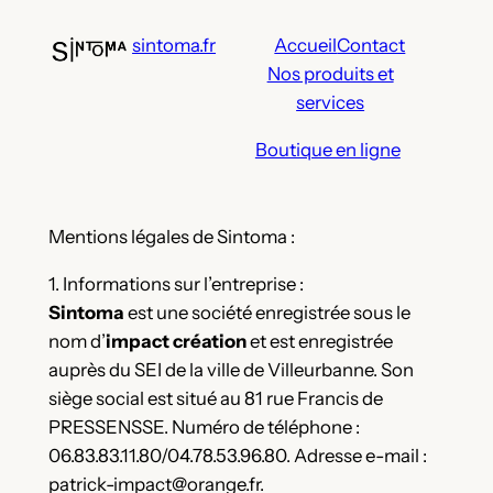
Aller
sintoma.fr
Accueil
Contact
au
Nos produits et
contenu
services
Boutique en ligne
Mentions légales de Sintoma :
1. Informations sur l’entreprise :
Sintoma
est une société enregistrée sous le
nom d’
impact création
et est enregistrée
auprès du SEI de la ville de Villeurbanne. Son
siège social est situé au 81 rue Francis de
PRESSENSSE. Numéro de téléphone :
06.83.83.11.80/04.78.53.96.80. Adresse e-mail :
patrick-impact@orange.fr.