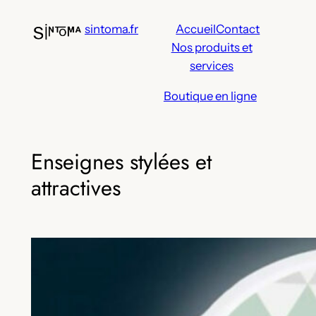
Aller
sintoma.fr
Accueil
Contact
au
Nos produits et
contenu
services
Boutique en ligne
Enseignes stylées et
attractives